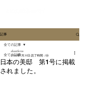
オンラインショールーム
記事
全ての記事
skantherm
全ての記事
2018年7月30日
読了時間: 1分
日本の美邸 第1号に掲載
media
されました。
news