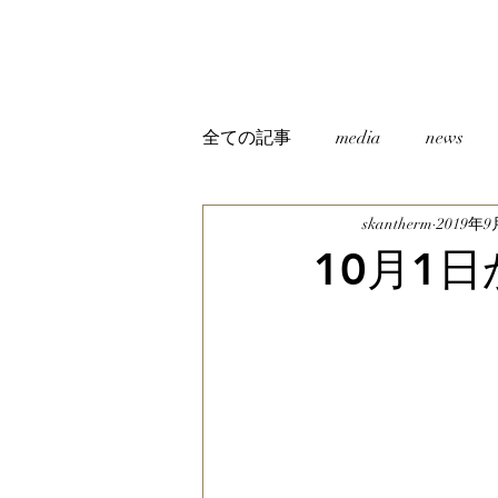
全ての記事
media
news
skantherm
2019年9
10月1