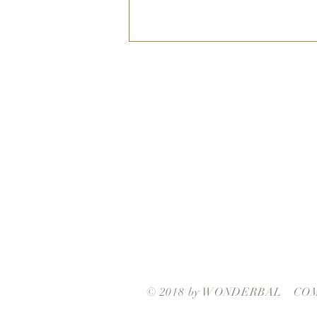
サポートセンターGW休業の
お知らせ
株式会社ワンダーバル
本社所在地
〒311-4153 茨城県水戸市河和田町315-1
TEL.029-309-4102 FAX.029-309-4103
© 2018 by WONDERBAL CO