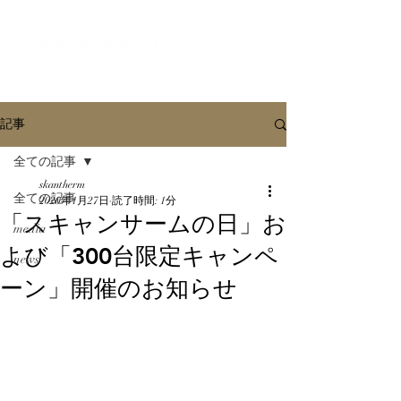
オンラインショールーム
記事
全ての記事
skantherm
全ての記事
2020年1月27日
読了時間: 1分
「スキャンサームの日」お
media
よび「300台限定キャンペ
news
ーン」開催のお知らせ