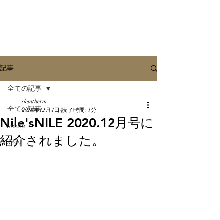
オンラインショールーム
記事
全ての記事
skantherm
全ての記事
2020年12月1日
読了時間: 1分
Nile'sNILE 2020.12月号に
media
紹介されました。
news