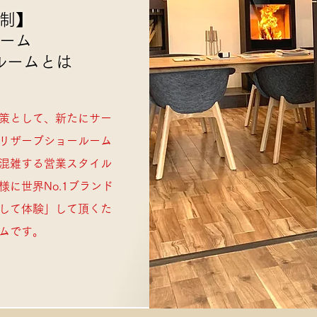
制】
ーム
ルームとは
策として、新たにサー
リザーブショールーム
混雑する営業スタイル
に世界No.1ブランド
して体験」して頂くた
ムです。