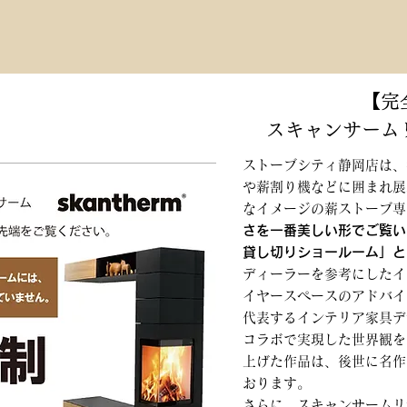
【完
スキャンサーム
ストーブシティ静岡店は、
や薪割り機などに囲まれ展
なイメージの薪ストーブ専
さを一番美しい形でご覧い
貸し切りショールーム」と
ディーラーを参考にしたイ
イヤースペースのアドバイ
代表するインテリア家具デ
コラボで実現した世界観を
上げた作品は、後世に名作
おります。
さらに、スキャンサームリ