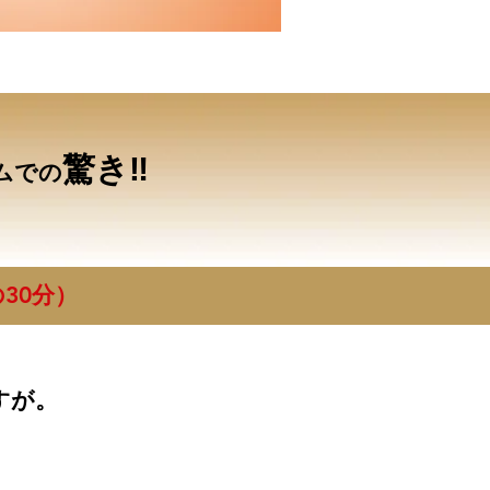
驚き‼
ムでの
30分）
すが。