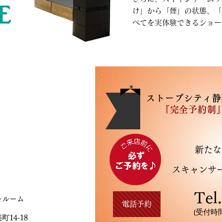
け」から「煙」の状態、「
べてを実体験できるショー
ストーブシティ静
『完全予約制
新たな
スキャンサ
Tel
ールーム
電話予約
(受付時間
14-18