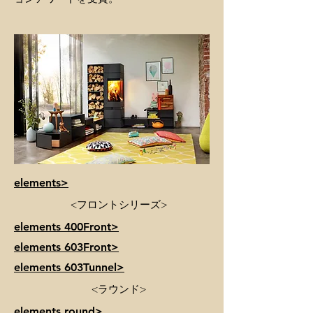
elements>
<フロントシリーズ>
elements 400Front>
elements 603Front>
elements 603Tunnel>
<ラウンド>
elements round>