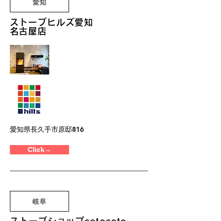
愛知
​
ストーブヒルズ愛知
​名古屋店
愛知県長久手市原邸816
Click→
岐阜