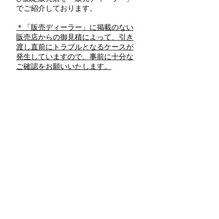
でご紹介しております。
＊「販売ディーラー」に掲載のない
販売店からの御見積によって、引き
渡し直前にトラブルとなるケースが
発生していますので、事前に十分な
ご確認をお願いいたします。
お近くに販売店がない場合は、「オ
ンラインショールーム」から地域担
当者へおつなぎし、
お電話でのご案内やオンラインでの
ご説明の後、リモートでの御見積提
示、お打合せをさせていただいてお
ります。
＞販売ディーラー募集開始