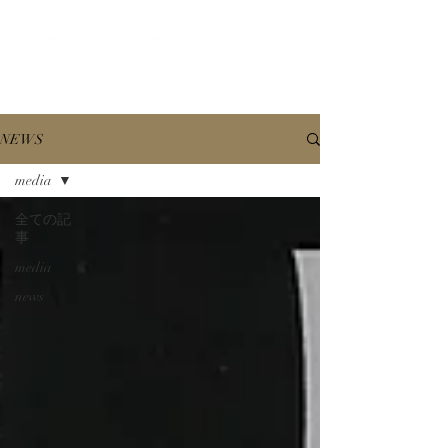
オンラインショールーム
NEWS
media
全ての記
事
media
news