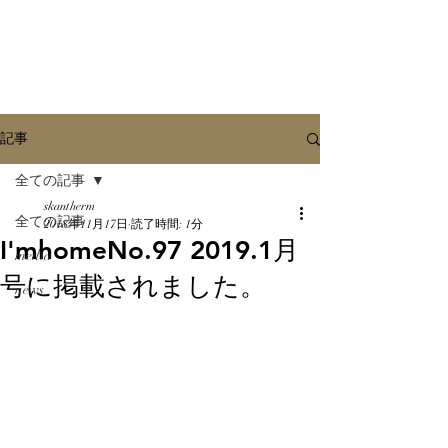
オンラインショールーム
記事
全ての記事
skantherm
全ての記事
2018年11月17日
読了時間: 1分
I'mhomeNo.97 2019.1月
media
号に掲載されました。
news