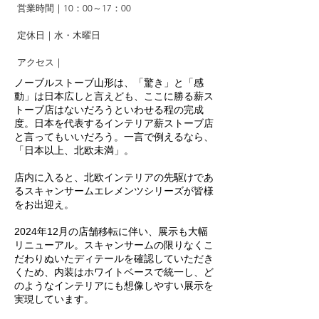
営業時間｜10：00～17：00
定休日｜水・木曜日
アクセス｜
ノーブルストーブ山形は、「驚き」と「感
動」は日本広しと言えども、ここに勝る薪ス
トーブ店はないだろうといわせる程の完成
度。日本を代表するインテリア薪ストーブ店
と言ってもいいだろう。一言で例えるなら、
「日本以上、北欧未満」。
​店内に入ると、北欧インテリアの先駆けであ
るスキャンサームエレメンツシリーズが皆様
をお出迎え。
2024年12月の店舗移転に伴い、展示も大幅
リニューアル。スキャンサームの限りなくこ
だわりぬいたディテールを確認していただき
くため、内装はホワイトベースで統一し、ど
のようなインテリアにも想像しやすい展示を
実現しています。