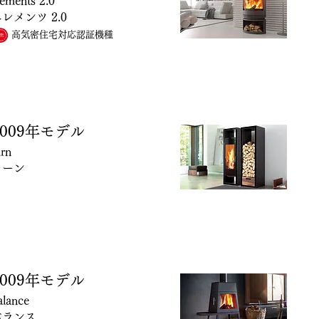
lements 2.0
レメンツ 2.0
高気密住宅対応認証機種
009
年モデル
urn
ターン
009
年モデル
alance
バランス