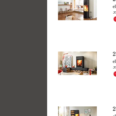
e
2
e
エ
2