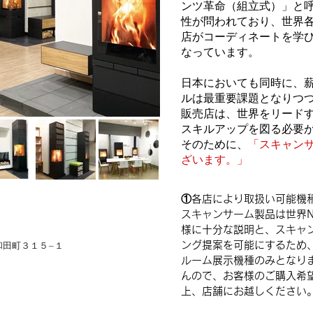
ンツ革命（組立式）」と
性が問われており、世界
店がコーディネートを学
なっています。
日本においても同時に、薪
ルは最重要課題となりつ
販売店は、世界をリード
スキルアップを図る必要
そのために、
「スキャン
ざいます。」
①各店により取扱い可能機
スキャンサーム製品は世界N
様に十分な説明と、スキャ
ング提案を可能にするため
河和田町３１５−１
ルーム展示機種のみとなり
んので、お客様のご購入希
上、店舗にお越しください