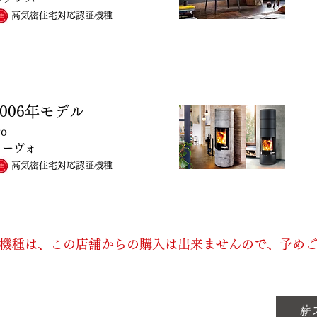
高気密住宅対応認証機種
006
年モデル
vo
イーヴォ
高気密住宅対応認証機種
機種は、この店舗からの購入は出来ませんので、予め
薪