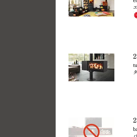
e
エ
2
t
2
b