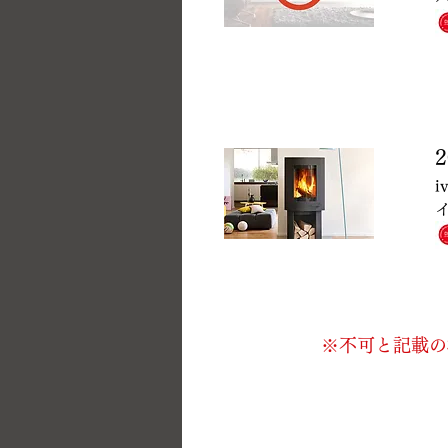
2
i
​
※不可と記載の