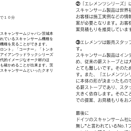
​②「エレメンツシリーズ」
スキャンサーム製品は世界
お客様は施工実例などの情
車で１０分
案が必要となります。お客
案見積もりを推奨していま
スキャンサームジャパン茨城本
れているスキャンサーム機種を
③エレメンツは販売スタッ
機種を見ることができます。
す。
ロント」「コーナー」「トンネ
アイアンウッドラックシリーズ
スキャンサーム製品はイン
代的イメージなオーク材のほ
め、従来の薪ストーブとは
も確かめることが出来ます。茨
とても難しいです。そのた
スキャンサームといったクオリ
す。また、「エレメンツシ
に本体の形が決まったもの
る薪ストーブであり、スタ
大きく依存します。そのこ
での提案、お見積もりをお
最後に
ドイツのスキャンサーム社
無し”と言われているNo.