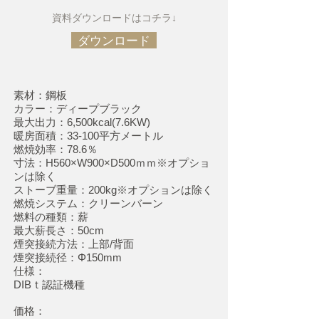
資料
ダウンロードはコチラ↓
ダウンロード
素材：鋼板
カラー：ディープブラック
最大出力：6,500kcal(7.6KW)
暖房面積：33-100平方メートル
燃焼効率：78.6％
寸法：H
560
×W900×D500ｍｍ※オプショ
ンは除く
ストーブ重量
：200kg※オプションは除く
燃焼システム：クリーンバーン
燃料の種類：薪
最大薪長さ：50cm
煙突接続方法：上部/背面
煙突接続径：Φ150mm
仕様：
DIBｔ認証機種
価格：