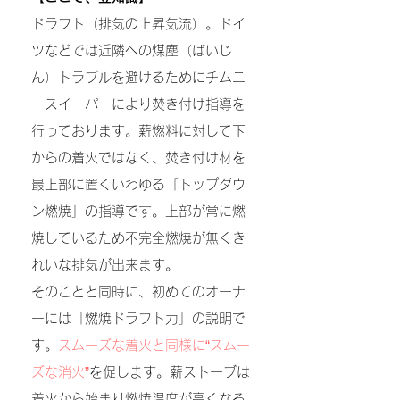
ドラフト（排気の上昇気流）。ドイ
ツなどでは近隣への煤塵（ばいじ
ん）トラブルを避けるためにチムニ
ースイーパーにより焚き付け指導を
行っております。薪燃料に対して下
からの着火ではなく、焚き付け材を
最上部に置くいわゆる「トップダウ
ン燃焼」の指導です。上部が常に燃
焼しているため不完全燃焼が無くき
れいな排気が出来ます。
そのことと同時に、初めてのオーナ
ーには「燃焼ドラフト力」の説明で
す。
スムーズな着火と同様に“スムー
ズな消火”
を促します。薪ストーブは
着火から始まり燃焼温度が高くなる