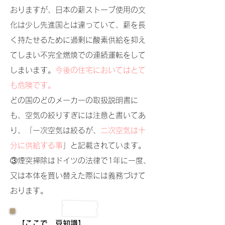
おりますが、日本の薪ストーブ使用の文
化は少し先進国とは違っていて、薪を長
く持たせるために過剰に酸素供給を抑え
てしまい不完全燃焼での連続運転をして
しまいます。
今後の住宅においてはとて
も危険です。
どの国のどのメーカーの取扱説明書に
も、空気の絞りすぎには注意と書いてあ
り、「一次空気は絞るが、
二次空気は十
分に供給する事
」と記載されています。
③煙突掃除はドイツの法律で1年に一度、
又は本体を買い替えた際には義務づけて
おります。
【ここで、豆知識】